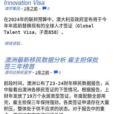
Innovation Visa
澳学集团
–
2年之前
–
0
在2024年的联邦预算中，澳大利亚政府宣布将于今
年年底前替换现有的全球人才签证（Global
Talent Visa，子类858）。
继续读取...
澳洲最新移民数据分析 雇主担保批
签三年榜首
澳司达移民留学
–
2年之前
–
0
前段时间，澳洲公布了23-24财年移民数据报告，从
中能看出澳洲各移民签证的下签情况。根据报告，上
财年发放了19万个永居类型签证，年度配额全部用
完，雇主担保三年保持强劲，各类签证申请存在大量
积压，整体处于供不应求的状态。对于报告中的重