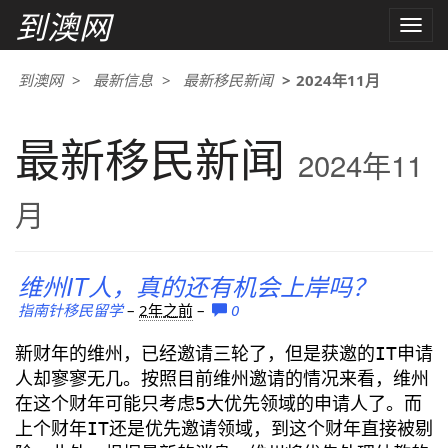
到澳网
Toggle
naviga
到澳网
最新信息
最新移民新闻
2024年11月
最新移民新闻
2024年11
月
维州IT人，真的还有机会上岸吗？
指南针移民留学
–
2年之前
–
0
新财年的维州，已经邀请三轮了，但是获邀的IT申请
人却寥寥无几。按照目前维州邀请的情况来看，维州
在这个财年可能只考虑5大优先领域的申请人了。而
上个财年IT还是优先邀请领域，到这个财年直接被剔