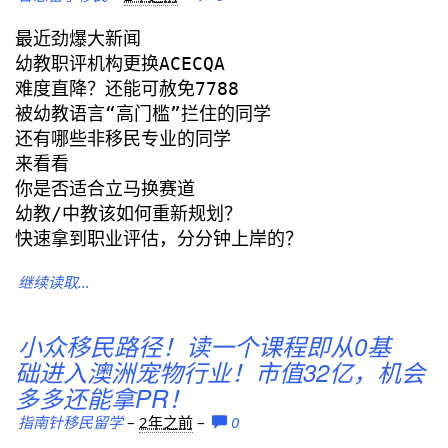
最近劲爆大新闻
幼教职评机构更换ACECQA
难度直降？还能可赦免7788
被幼教语言“高门槛”拦住的同学
还有哪些非移民专业的同学
来看看
你是否适合立马换赛道
幼教/中教该如何重新规划？
快速拿到职业评估，分分钟上岸的？
继续读取...
小众移民路径！读一个课程即从0基
础进入澳洲宠物行业！市值32亿，机会
多多还能拿PR！
指南针移民留学
–
2年之前
–
0