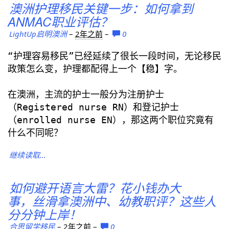
澳洲护理移民关键一步：如何拿到
ANMAC职业评估？
LightUp启明澳洲
–
2年之前
–
0
“护理容易移民”已经延续了很长一段时间，无论移民
政策怎么变，护理都配得上一个【稳】字。
在澳洲，主流的护士一般分为注册护士
（Registered nurse RN）和登记护士
（enrolled nurse EN），那这两个职位究竟有
什么不同呢？
继续读取...
如何避开语言大雷？花小钱办大
事，丝滑拿澳洲中、幼教职评？这些人
分分钟上岸！
合思留学移民
–
2年之前
–
0