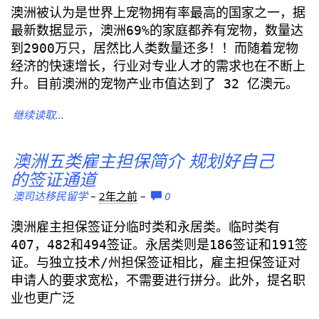
澳洲被认为是世界上宠物拥有率最高的国家之一，据
最新数据显示，澳洲69%的家庭都养有宠物，数量达
到2900万只，居然比人类数量还多！！而随着宠物
经济的快速增长，行业对专业人才的需求也在不断上
升。目前澳洲的宠物产业市值达到了 32 亿澳元。
继续读取...
澳洲五类雇主担保简介 规划好自己
的签证通道
澳司达移民留学
–
2年之前
–
0
澳洲雇主担保签证分临时类和永居类。临时类有
407，482和494签证。永居类则是186签证和191签
证。与独立技术/州担保签证相比，雇主担保签证对
申请人的要求宽松，不需要进行拼分。此外，提名职
业也更广泛