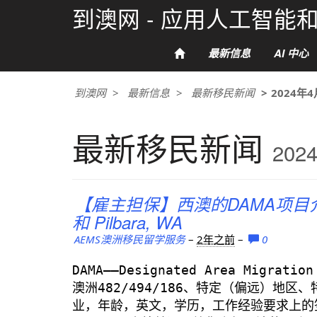
到澳网 - 应用人工智
最新信息
AI 中心
到澳网
最新信息
最新移民新闻
2024年4
最新移民新闻
202
【雇主担保】西澳的DAMA项目介绍（上
和 Pilbara, WA
AEMS澳洲移民留学服务
–
2年之前
–
0
DAMA——Designated Area Migra
澳洲482/494/186、特定（偏远）地
业，年龄，英文，学历，工作经验要求上的