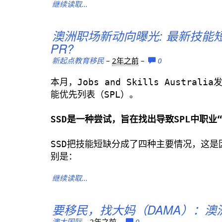
继续读取...
澳洲职场新动向曝光: 最新技能
PR?
新起点教育移民
–
2年之前
–
0
本月，Jobs and Skills Austr
能优先列表（SPL）。
SSD是一种尝试，旨在找出导致SPL中职业
SSD把技能短缺分成了四种主要情况，这
别是：
继续读取...
要移民，找大妈（DAMA）：澳
澳太国际
–
2年之前
–
0