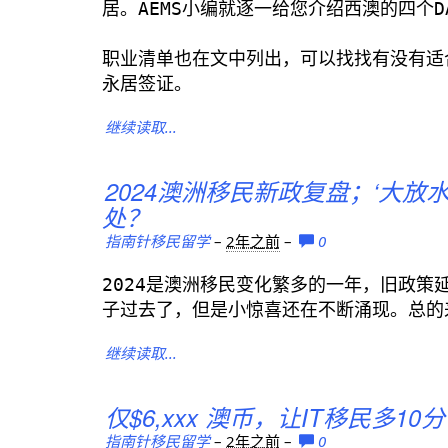
居。AEMS小编就逐一给您介绍西澳的四个D
职业清单也在文中列出，可以找找有没有适
永居签证。
继续读取...
2024澳洲移民新政复盘；‘大放
处？
指南针移民留学
–
2年之前
–
0
2024是澳洲移民变化繁多的一年，旧政
子过去了，但是小惊喜还在不断涌现。总的
继续读取...
仅$6,xxx 澳币，让IT移民多10
指南针移民留学
–
2年之前
–
0