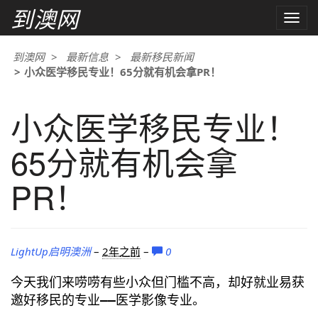
到澳网
Toggle
naviga
到澳网
最新信息
最新移民新闻
小众医学移民专业！65分就有机会拿PR！
小众医学移民专业！
65分就有机会拿
PR！
LightUp启明澳洲
–
2年之前
–
0
今天我们来唠唠有些小众但门槛不高，却好就业易获
邀好移民的专业——医学影像专业。