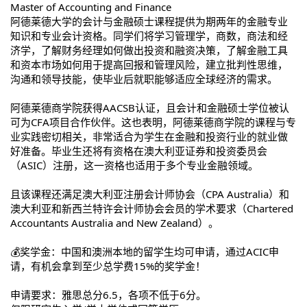
Master of Accounting and Finance
阿德莱德大学的会计与金融硕士课程提供为期两年的金融专业
知识和专业会计资格。同学们将学习管理学，商数，商法和经
济学，了解财务经理如何做出投资和融资决策，了解金融工具
和资本市场如何用于提高回报和管理风险，建立批判性思维，
沟通和领导技能，使毕业后就职能够适应全球经济的需求。
阿德莱德商学院获得AACSB认证，且会计和金融硕士学位被认
可为CFA项目合作伙伴。这也表明，阿德莱德商学院的课程与专
业实践密切相关，非常适合为学生在金融和投资行业的就业做
好准备。毕业生还将有资格在澳大利亚证券和投资委员会
（ASIC）注册，这一资格也适用于多个专业金融领域。
且该课程还满足澳大利亚注册会计师协会（CPA Australia）和
澳大利亚和新西兰特许会计师协会会员的学术要求（Chartered
Accountants Australia and New Zealand）。
💰奖学金：中国和澳洲本地的留学生均可申请，通过ACIC申
请，有机会拿到至少总学费15%的奖学金！
申请要求：雅思总分6.5，各项不低于6分。