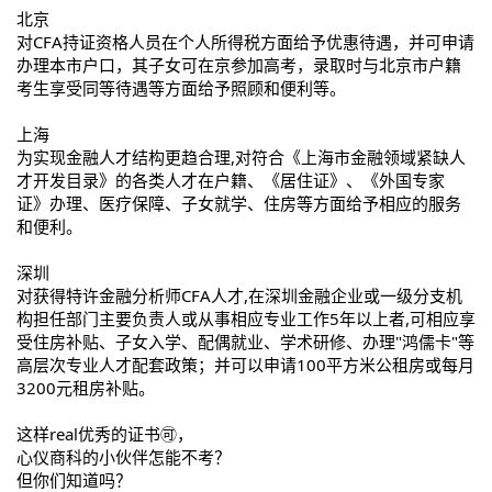
北京
对CFA持证资格人员在个人所得税方面给予优惠待遇，并可申请
办理本市户口，其子女可在京参加高考，录取时与北京市户籍
考生享受同等待遇等方面给予照顾和便利等。
上海
为实现金融人才结构更趋合理,对符合《上海市金融领域紧缺人
才开发目录》的各类人才在户籍、《居住证》、《外国专家
证》办理、医疗保障、子女就学、住房等方面给予相应的服务
和便利。
深圳
对获得特许金融分析师CFA人才,在深圳金融企业或一级分支机
构担任部门主要负责人或从事相应专业工作5年以上者,可相应享
受住房补贴、子女入学、配偶就业、学术研修、办理"鸿儒卡"等
高层次专业人才配套政策；并可以申请100平方米公租房或每月
3200元租房补贴。
这样real优秀的证书🉑，
心仪商科的小伙伴怎能不考？
但你们知道吗？