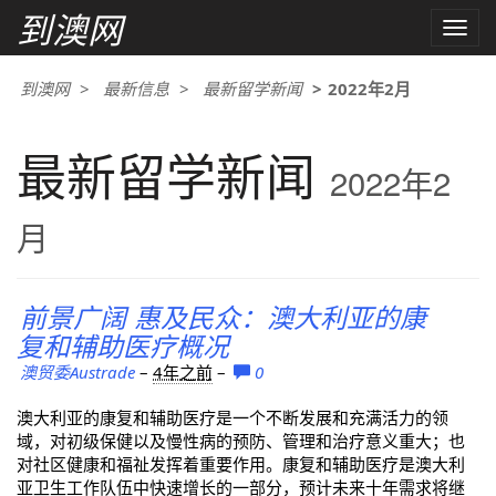
到澳网
Toggle
naviga
到澳网
最新信息
最新留学新闻
2022年2月
最新留学新闻
2022年2
月
前景广阔 惠及民众：澳大利亚的康
复和辅助医疗概况
澳贸委Austrade
–
4年之前
–
0
澳大利亚的康复和辅助医疗是一个不断发展和充满活力的领
域，对初级保健以及慢性病的预防、管理和治疗意义重大；也
对社区健康和福祉发挥着重要作用。康复和辅助医疗是澳大利
亚卫生工作队伍中快速增长的一部分，预计未来十年需求将继