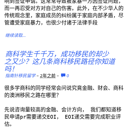
响到签证申请。这常常导致被家暴一方因签证问题，
而一再忍受对方对自己的伤害。此外，在不少华人的
传统观念里，家庭成员的纠纷属于家庭内部矛盾，尽
管遭受家庭暴力，也很少付诸于法律手段
继续读取...
商科学生千千万，成功移民的却少
之又少？这几条商科移民路径你知道
吗！
指南针移民留学
–
2年之前
–
0
很多学商科的同学经常会问说究竟金融、财会、商科
的澳洲移民之路在哪里？
先说咨询量较高的金融、会计方向， 我们都知道移
民申请pr需要递交EOI， EOI递交需要完成职业评
估。