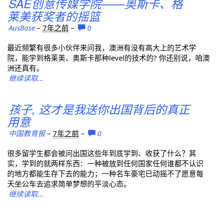
SAE创意传媒学院——奥斯卡、格
莱美获奖者的摇篮
AusBase
–
7年之前
–
0
最近频繁有很多小伙伴来问我，澳洲有没有高大上的艺术学
院，能学到格莱美、奥斯卡那种level的技术的? 你还别说，咱澳
洲还真有。
继续读取...
孩子, 这才是我送你出国背后的真正
用意
中国教育报
–
7年之前
–
0
很多留学生都会被问出国这些年到底学到、收获了什么？其
实，学到的就两样东西：一种被放到任何国家任何谁都不认识
的地方都能生存下去的能力；一种名车豪宅已动摇不了愿意每
天坐公车去追求简单梦想的平淡心态。
继续读取...