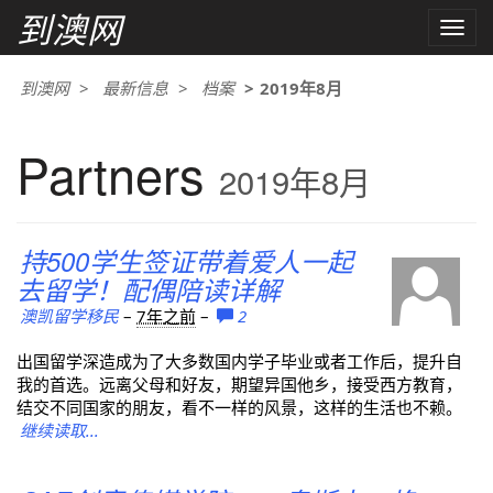
到澳网
Toggle
naviga
到澳网
最新信息
档案
2019年8月
Partners
2019年8月
持500学生签证带着爱人一起
去留学！配偶陪读详解
澳凯留学移民
–
7年之前
–
2
出国留学深造成为了大多数国内学子毕业或者工作后，提升自
我的首选。远离父母和好友，期望异国他乡，接受西方教育，
结交不同国家的朋友，看不一样的风景，这样的生活也不赖。
继续读取...