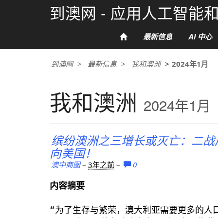
到澳网 - 应用人工智
最新信息
AI 中心
到澳网
最新信息
我和澳洲
2024年1月
我和澳洲
2024年1月
缤纷澳洲之三增长或灭亡：二战
向美国！
澳中商圈
–
3年之前
–
0
内容摘要
“为了生存与繁荣，澳大利亚需要更多的人